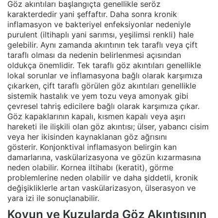
Göz akıntıları başlangıçta genellikle seröz
karakterdedir yani şeffaftır. Daha sonra kronik
inflamasyon ve bakteriyel enfeksiyonlar nedeniyle
purulent (iltihaplı yani sarımsı, yeşilimsi renkli) hale
gelebilir. Aynı zamanda akıntının tek taraflı veya çift
taraflı olması da nedenin belirlenmesi açısından
oldukça önemlidir. Tek taraflı göz akıntıları genellikle
lokal sorunlar ve inflamasyona bağlı olarak karşımıza
çıkarken, çift taraflı görülen göz akıntıları genellikle
sistemik hastalık ve yem tozu veya amonyak gibi
çevresel tahriş edicilere bağlı olarak karşımıza çıkar.
Göz kapaklarının kapalı, kısmen kapalı veya aşırı
hareketi ile ilişkili olan göz akıntısı; ülser, yabancı cisim
veya her ikisinden kaynaklanan göz ağrısını
gösterir. Konjonktival inflamasyon belirgin kan
damarlarına, vaskülarizasyona ve gözün kızarmasına
neden olabilir. Kornea iltihabı (keratit), görme
problemlerine neden olabilir ve daha şiddetli, kronik
değişikliklerle artan vaskülarizasyon, ülserasyon ve
yara izi ile sonuçlanabilir.
Koyun ve Kuzularda Göz Akıntısının