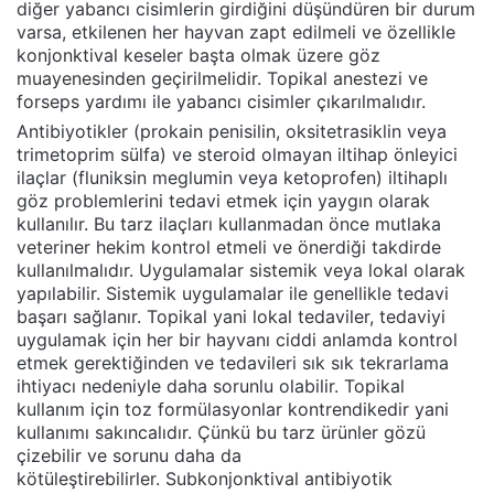
diğer yabancı cisimlerin girdiğini düşündüren bir durum
varsa, etkilenen her hayvan zapt edilmeli ve özellikle
konjonktival keseler başta olmak üzere göz
muayenesinden geçirilmelidir. Topikal anestezi ve
forseps yardımı ile yabancı cisimler çıkarılmalıdır.
Antibiyotikler (prokain penisilin, oksitetrasiklin veya
trimetoprim sülfa) ve steroid olmayan iltihap önleyici
ilaçlar (fluniksin meglumin veya ketoprofen) iltihaplı
göz problemlerini tedavi etmek için yaygın olarak
kullanılır. Bu tarz ilaçları kullanmadan önce mutlaka
veteriner hekim kontrol etmeli ve önerdiği takdirde
kullanılmalıdır. Uygulamalar sistemik veya lokal olarak
yapılabilir. Sistemik uygulamalar ile genellikle tedavi
başarı sağlanır. Topikal yani lokal tedaviler, tedaviyi
uygulamak için her bir hayvanı ciddi anlamda kontrol
etmek gerektiğinden ve tedavileri sık sık tekrarlama
ihtiyacı nedeniyle daha sorunlu olabilir. Topikal
kullanım için toz formülasyonlar kontrendikedir yani
kullanımı sakıncalıdır. Çünkü bu tarz ürünler gözü
çizebilir ve sorunu daha da
kötüleştirebilirler. Subkonjonktival antibiyotik