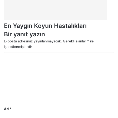
En Yaygın Koyun Hastalıkları
Bir yanıt yazın
E-posta adresiniz yayınlanmayacak.
Gerekli alanlar
*
ile
işaretlenmişlerdir
Y
o
r
u
m
*
Ad
*