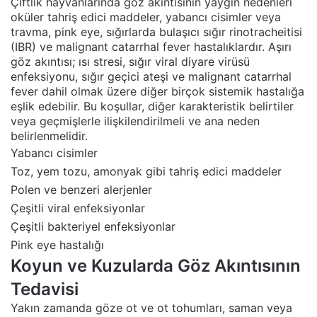
Çiftlik hayvanlarında göz akıntısının yaygın nedenleri
oküler tahriş edici maddeler, yabancı cisimler veya
travma, pink eye, sığırlarda bulaşıcı sığır rinotracheitisi
(IBR) ve malignant catarrhal fever hastalıklardır. Aşırı
göz akıntısı; ısı stresi, sığır viral diyare virüsü
enfeksiyonu, sığır geçici ateşi ve malignant catarrhal
fever dahil olmak üzere diğer birçok sistemik hastalığa
eşlik edebilir. Bu koşullar, diğer karakteristik belirtiler
veya geçmişlerle ilişkilendirilmeli ve ana neden
belirlenmelidir.
Yabancı cisimler
Toz, yem tozu, amonyak gibi tahriş edici maddeler
Polen ve benzeri alerjenler
Çeşitli viral enfeksiyonlar
Çeşitli bakteriyel enfeksiyonlar
Pink eye hastalığı
Koyun ve Kuzularda Göz Akıntısının
Tedavisi
Yakın zamanda göze ot ve ot tohumları, saman veya