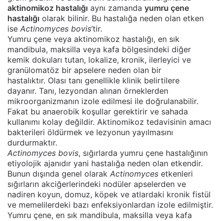
aktinomikoz hastalığı
aynı zamanda
yumru çene
hastalığı
olarak bilinir. Bu hastalığa neden olan etken
ise
Actinomyces bovis
‘tir.
Yumru çene veya aktinomikoz hastalığı, en sık
mandibula, maksilla veya kafa bölgesindeki diğer
kemik dokuları tutan, lokalize, kronik, ilerleyici ve
granülomatöz bir apselere neden olan bir
hastalıktır. Olası tanı genellikle klinik belirtilere
dayanır. Tanı, lezyondan alınan örneklerden
mikroorganizmanın izole edilmesi ile doğrulanabilir.
Fakat bu anaerobik koşullar gerektirir ve sahada
kullanımı kolay değildir. Aktinomikoz tedavisinin amacı
bakterileri öldürmek ve lezyonun yayılmasını
durdurmaktır.
Actinomyces bovis
, sığırlarda yumru çene hastalığının
etiyolojik ajanıdır yani hastalığa neden olan etkendir.
Bunun dışında genel olarak
Actinomyces
etkenleri
sığırların akciğerlerindeki nodüler apselerden ve
nadiren koyun, domuz, köpek ve atlardaki kronik fistül
ve memelilerdeki bazı enfeksiyonlardan izole edilmiştir.
Yumru çene, en sık mandibula, maksilla veya kafa