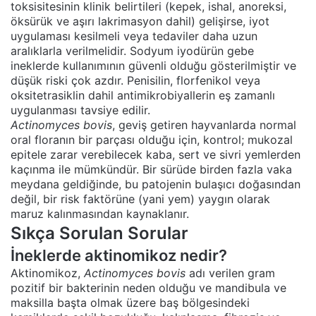
toksisitesinin klinik belirtileri (kepek, ishal, anoreksi,
öksürük ve aşırı lakrimasyon dahil) gelişirse, iyot
uygulaması kesilmeli veya tedaviler daha uzun
aralıklarla verilmelidir. Sodyum iyodürün gebe
ineklerde kullanımının güvenli olduğu gösterilmiştir ve
düşük riski çok azdır. Penisilin, florfenikol veya
oksitetrasiklin dahil antimikrobiyallerin eş zamanlı
uygulanması tavsiye edilir.
Actinomyces bovis
, geviş getiren hayvanlarda normal
oral floranın bir parçası olduğu için, kontrol; mukozal
epitele zarar verebilecek kaba, sert ve sivri yemlerden
kaçınma ile mümkündür. Bir sürüde birden fazla vaka
meydana geldiğinde, bu patojenin bulaşıcı doğasından
değil, bir risk faktörüne (yani yem) yaygın olarak
maruz kalınmasından kaynaklanır.
Sıkça Sorulan Sorular
İneklerde aktinomikoz nedir?
Aktinomikoz,
Actinomyces bovis
adı verilen gram
pozitif bir bakterinin neden olduğu ve mandibula ve
maksilla başta olmak üzere baş bölgesindeki