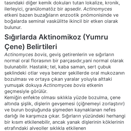
tasındaki diğer kemik dokuları tutan lokalize, kronik,
ilerleyici, granülomatöz bir apsedir.
Actinomyces
etkeni bazen buzağıların enzootik pnömonisinde ve
boğalarda seminal vaskülitte ikincil bir etken olarak
bulunur.
Sığırlarda Aktinomikoz (Yumru
Çene) Belirtileri
Actinomyces bovis
, geviş getirenlerin ve sığırların
normal oral florasının bir parçasıdır,yani normal olarak
bulunabilir. Hastalık; tel, kaba saman, sert çubuk
şeklindeki otlar veya benzer şekillerde oral mukozanın
bozulması ve ortaya çıkan yaralar yoluyla alttaki
yumuşak dokuya
A
ctinomyces bovis
etkenin
geçmesiyle görülür.
Kemiğin enfekte olması sıklıkla yüzde bozulma, çene
altında şişlik, dişlerin gevşemesi (çiğnemeyi zorlaştırır)
ve burun boşluğunda şişmeden kaynaklanan nefes
darlığı ile karşımıza çıkar. Sığırların yüzündeki herhangi
bir kısım etkilenebilir, ancak yanak dişlerinin köklerinin
etrafındaki alveoller sıklıkla etkilenen