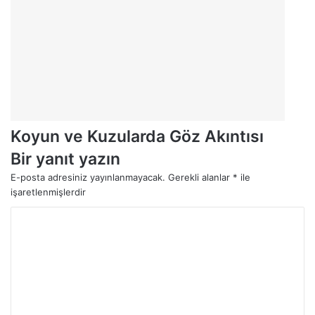
Koyun ve Kuzularda Göz Akıntısı
Bir yanıt yazın
E-posta adresiniz yayınlanmayacak.
Gerekli alanlar
*
ile
işaretlenmişlerdir
Y
o
r
u
m