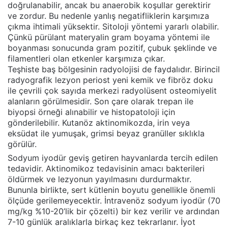
doğrulanabilir, ancak bu anaerobik koşullar gerektirir
ve zordur. Bu nedenle yanlış negatifliklerin karşımıza
çıkma ihtimali yüksektir. Sitoloji yöntemi yararlı olabilir.
Çünkü pürülant materyalin gram boyama yöntemi ile
boyanması sonucunda gram pozitif, çubuk şeklinde ve
filamentleri olan etkenler karşımıza çıkar.
Teşhiste baş bölgesinin radyolojisi de faydalıdır. Birincil
radyografik lezyon periost yeni kemik ve fibröz doku
ile çevrili çok sayıda merkezi radyolüsent osteomiyelit
alanların görülmesidir. Son çare olarak trepan ile
biyopsi örneği alınabilir ve histopatoloji için
gönderilebilir. Kutanöz aktinomikozda, irin veya
eksüdat ile yumuşak, grimsi beyaz granüller sıklıkla
görülür.
Sodyum iyodür geviş getiren hayvanlarda tercih edilen
tedavidir. Aktinomikoz tedavisinin amacı bakterileri
öldürmek ve lezyonun yayılmasını durdurmaktır.
Bununla birlikte, sert kütlenin boyutu genellikle önemli
ölçüde gerilemeyecektir. İntravenöz sodyum iyodür (70
mg/kg %10-20’lik bir çözelti) bir kez verilir ve ardından
7-10 günlük aralıklarla birkaç kez tekrarlanır. İyot