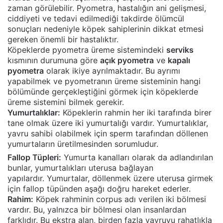
zaman görülebilir. Pyometra, hastalığın ani gelişmesi,
ciddiyeti ve tedavi edilmediği takdirde ölümcül
sonuçları nedeniyle köpek sahiplerinin dikkat etmesi
gereken önemli bir hastalıktır.
Köpeklerde pyometra üreme sistemindeki
serviks
kısmının durumuna göre
açık pyometra
ve
kapalı
pyometra
olarak ikiye ayrılmaktadır. Bu ayrımı
yapabilmek ve pyometranın üreme sisteminin hangi
bölümünde gerçekleştiğini görmek için köpeklerde
üreme sistemini bilmek gerekir.
Yumurtalıklar:
Köpeklerin rahmin her iki tarafında birer
tane olmak üzere iki yumurtalığı vardır. Yumurtalıklar,
yavru sahibi olabilmek için sperm tarafından döllenen
yumurtaların üretilmesinden sorumludur.
Fallop Tüpleri:
Yumurta kanalları olarak da adlandırılan
bunlar, yumurtalıkları uterusa bağlayan
yapılardır. Yumurtalar, döllenmek üzere uterusa girmek
için fallop tüpünden aşağı doğru hareket ederler.
Rahim:
Köpek rahminin corpus adı verilen iki bölmesi
vardır. Bu, yalnızca bir bölmesi olan insanlardan
farklıdır. Bu ekstra alan, birden fazla yavruyu rahatlıkla