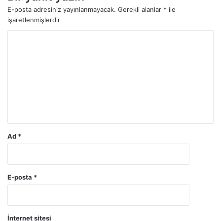
E-posta adresiniz yayınlanmayacak.
Gerekli alanlar
*
ile
işaretlenmişlerdir
Y
o
r
u
m
*
Ad
*
E-posta
*
İnternet sitesi