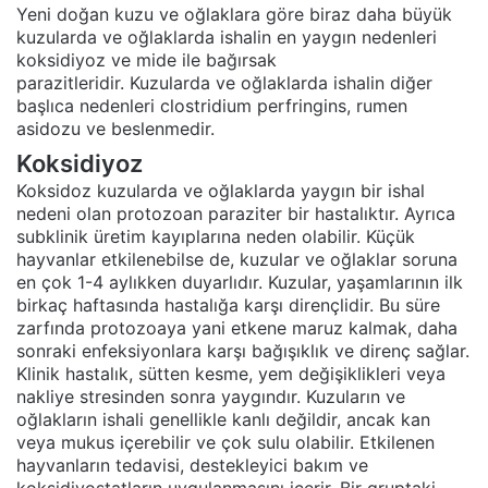
Yeni doğan kuzu ve oğlaklara göre biraz daha büyük
kuzularda ve oğlaklarda ishalin en yaygın nedenleri
koksidiyoz ve mide ile bağırsak
parazitleridir. Kuzularda ve oğlaklarda ishalin diğer
başlıca nedenleri clostridium perfringins, rumen
asidozu ve beslenmedir.
Koksidiyoz
Koksidoz kuzularda ve oğlaklarda yaygın bir ishal
nedeni olan protozoan paraziter bir hastalıktır. Ayrıca
subklinik üretim kayıplarına neden olabilir. Küçük
hayvanlar etkilenebilse de, kuzular ve oğlaklar soruna
en çok 1-4 aylıkken duyarlıdır. Kuzular, yaşamlarının ilk
birkaç haftasında hastalığa karşı dirençlidir. Bu süre
zarfında protozoaya yani etkene maruz kalmak, daha
sonraki enfeksiyonlara karşı bağışıklık ve direnç sağlar.
Klinik hastalık, sütten kesme, yem değişiklikleri veya
nakliye stresinden sonra yaygındır. Kuzuların ve
oğlakların ishali genellikle kanlı değildir, ancak kan
veya mukus içerebilir ve çok sulu olabilir. Etkilenen
hayvanların tedavisi, destekleyici bakım ve
koksidiyostatların uygulanmasını içerir. Bir gruptaki