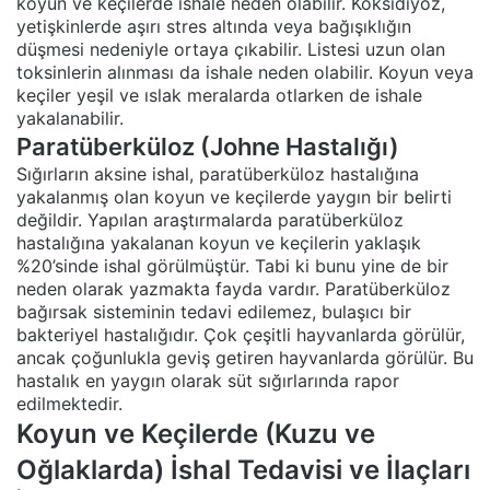
koyun ve keçilerde ishale neden olabilir. Koksidiyoz,
yetişkinlerde aşırı stres altında veya bağışıklığın
düşmesi nedeniyle ortaya çıkabilir. Listesi uzun olan
toksinlerin alınması da ishale neden olabilir. Koyun veya
keçiler yeşil ve ıslak meralarda otlarken de ishale
yakalanabilir.
Paratüberküloz (Johne Hastalığı)
Sığırların aksine ishal, paratüberküloz hastalığına
yakalanmış olan koyun ve keçilerde yaygın bir belirti
değildir. Yapılan araştırmalarda paratüberküloz
hastalığına yakalanan koyun ve keçilerin yaklaşık
%20’sinde ishal görülmüştür. Tabi ki bunu yine de bir
neden olarak yazmakta fayda vardır. Paratüberküloz
bağırsak sisteminin tedavi edilemez, bulaşıcı bir
bakteriyel hastalığıdır. Çok çeşitli hayvanlarda görülür,
ancak çoğunlukla geviş getiren hayvanlarda görülür. Bu
hastalık en yaygın olarak süt sığırlarında rapor
edilmektedir.
Koyun ve Keçilerde (Kuzu ve
Oğlaklarda) İshal Tedavisi ve İlaçları