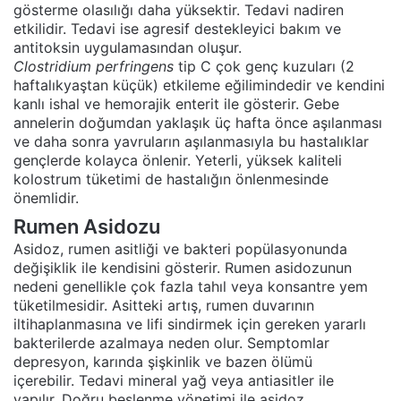
gösterme olasılığı daha yüksektir. Tedavi nadiren
etkilidir. Tedavi ise agresif destekleyici bakım ve
antitoksin uygulamasından oluşur.
Clostridium perfringens
tip C çok genç kuzuları (2
haftalıkyaştan küçük) etkileme eğilimindedir ve kendini
kanlı ishal ve hemorajik enterit ile gösterir. Gebe
annelerin doğumdan yaklaşık üç hafta önce aşılanması
ve daha sonra yavruların aşılanmasıyla bu hastalıklar
gençlerde kolayca önlenir. Yeterli, yüksek kaliteli
kolostrum tüketimi de hastalığın önlenmesinde
önemlidir.
Rumen Asidozu
Asidoz, rumen asitliği ve bakteri popülasyonunda
değişiklik ile kendisini gösterir. Rumen asidozunun
nedeni genellikle çok fazla tahıl veya konsantre yem
tüketilmesidir. Asitteki artış, rumen duvarının
iltihaplanmasına ve lifi sindirmek için gereken yararlı
bakterilerde azalmaya neden olur. Semptomlar
depresyon, karında şişkinlik ve bazen ölümü
içerebilir. Tedavi mineral yağ veya antiasitler ile
yapılır. Doğru beslenme yönetimi ile asidoz