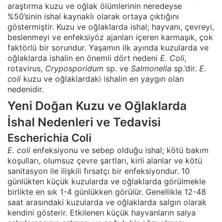
araştırma kuzu ve oğlak ölümlerinin neredeyse
%50’sinin ishal kaynaklı olarak ortaya çıktığını
göstermiştir. Kuzu ve oğlaklarda ishal; hayvanı, çevreyi,
beslenmeyi ve enfeksiyöz ajanları içeren karmaşık, çok
faktörlü bir sorundur. Yaşamın ilk ayında kuzularda ve
oğlaklarda ishalin en önemli dört nedeni
E. Coli
,
rotavirus,
Cryposporidum
sp. ve
Salmonella
sp.’dir.
E.
coli
kuzu ve oğlaklardaki ishalin en yaygın olan
nedenidir.
Yeni Doğan Kuzu ve Oğlaklarda
İshal Nedenleri ve Tedavisi
Escherichia Coli
E. coli
enfeksiyonu ve sebep olduğu ishal; kötü bakım
koşulları, olumsuz çevre şartları, kirli alanlar ve kötü
sanitasyon ile ilişkili fırsatçı bir enfeksiyondur. 10
günlükten küçük kuzularda ve oğlaklarda görülmekle
birlikte en sık 1-4 günlükken görülür. Genellikle 12-48
saat arasındaki kuzularda ve oğlaklarda salgın olarak
kendini gösterir. Etkilenen küçük hayvanların salya