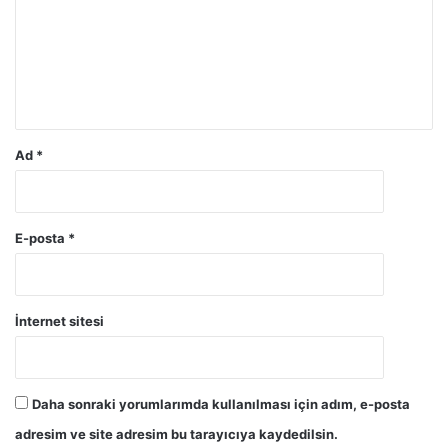
r
u
m
*
Ad
*
E-posta
*
İnternet sitesi
Daha sonraki yorumlarımda kullanılması için adım, e-posta
adresim ve site adresim bu tarayıcıya kaydedilsin.