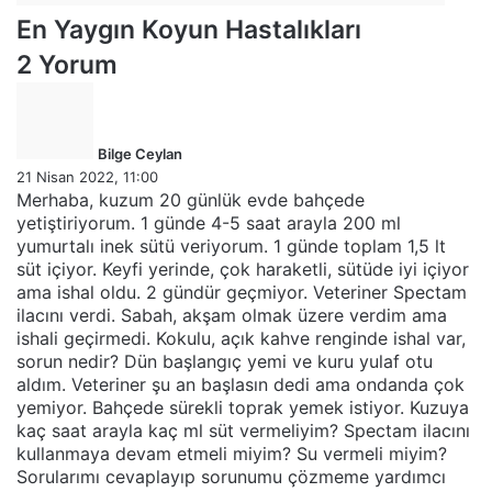
En Yaygın Koyun Hastalıkları
2 Yorum
d
e
d
Bilge Ceylan
i
21 Nisan 2022, 11:00
k
Merhaba, kuzum 20 günlük evde bahçede
i
yetiştiriyorum. 1 günde 4-5 saat arayla 200 ml
:
yumurtalı inek sütü veriyorum. 1 günde toplam 1,5 lt
süt içiyor. Keyfi yerinde, çok haraketli, sütüde iyi içiyor
ama ishal oldu. 2 gündür geçmiyor. Veteriner Spectam
ilacını verdi. Sabah, akşam olmak üzere verdim ama
ishali geçirmedi. Kokulu, açık kahve renginde ishal var,
sorun nedir? Dün başlangıç yemi ve kuru yulaf otu
aldım. Veteriner şu an başlasın dedi ama ondanda çok
yemiyor. Bahçede sürekli toprak yemek istiyor. Kuzuya
kaç saat arayla kaç ml süt vermeliyim? Spectam ilacını
kullanmaya devam etmeli miyim? Su vermeli miyim?
Sorularımı cevaplayıp sorunumu çözmeme yardımcı