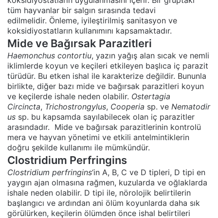
tüm hayvanlar bir salgın sırasında tedavi
edilmelidir. Önleme, iyileştirilmiş sanitasyon ve
koksidiyostatların kullanımını kapsamaktadır.
Mide ve Bağırsak Parazitleri
Haemonchus contortiu
, yazın yağış alan sıcak ve nemli
iklimlerde koyun ve keçileri etkileyen başlıca iç parazit
türüdür. Bu etken ishal ile karakterize değildir. Bununla
birlikte, diğer bazı mide ve bağırsak parazitleri koyun
ve keçilerde ishale neden olabilir.
Ostertagia
Circincta
,
Trichostrongylus
,
Cooperia
sp. ve
Nematodir
us
sp. bu kapsamda sayılabilecek olan iç parazitler
arasındadır. Mide ve bağırsak parazitlerinin kontrolü
mera ve hayvan yönetimi ve etkili antelmintiklerin
doğru şekilde kullanımı ile mümkündür.
Clostridium Perfringins
Clostridium perfringins
‘in A, B, C ve D tipleri, D tipi en
yaygın ajan olmasına rağmen, kuzularda ve oğlaklarda
ishale neden olabilir. D tipi ile, nörolojik belirtilerin
başlangıcı ve ardından ani ölüm koyunlarda daha sık
görülürken, keçilerin ölümden önce ishal belirtileri