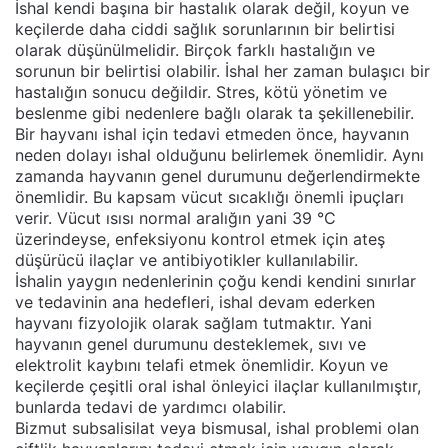
İshal kendi başına bir hastalık olarak değil, koyun ve
keçilerde daha ciddi sağlık sorunlarının bir belirtisi
olarak düşünülmelidir. Birçok farklı hastalığın ve
sorunun bir belirtisi olabilir. İshal her zaman bulaşıcı bir
hastalığın sonucu değildir. Stres, kötü yönetim ve
beslenme gibi nedenlere bağlı olarak ta şekillenebilir.
Bir hayvanı ishal için tedavi etmeden önce, hayvanın
neden dolayı ishal olduğunu belirlemek önemlidir. Aynı
zamanda hayvanın genel durumunu değerlendirmekte
önemlidir. Bu kapsam vücut sıcaklığı önemli ipuçları
verir. Vücut ısısı normal aralığın yani 39 °C
üzerindeyse, enfeksiyonu kontrol etmek için ateş
düşürücü ilaçlar ve antibiyotikler kullanılabilir.
İshalin yaygın nedenlerinin çoğu kendi kendini sınırlar
ve tedavinin ana hedefleri, ishal devam ederken
hayvanı fizyolojik olarak sağlam tutmaktır. Yani
hayvanın genel durumunu desteklemek, sıvı ve
elektrolit kaybını telafi etmek önemlidir. Koyun ve
keçilerde çeşitli oral ishal önleyici ilaçlar kullanılmıştır,
bunlarda tedavi de yardımcı olabilir.
Bizmut subsalisilat veya bismusal, ishal problemi olan