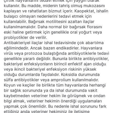
çiftlik hayvanlarını tedavi etmek için yaygın olarak
kullanılır. Bu madde, midenin tahriş olmuş mukozasını
kaplayan ve rahatlatan bizmut içerir. Kaopektat, ishalin
bulaşıcı olmayan nedenlerini tedavi etmek için
kullanılabilir. Bağırsak motilitesini azaltan ilaçlar
kullanılmamalıdır. Daha normal bir bağırsak florasını
eski haline getirmek için genellikle oral yoğurt veya
probiyotikler de verilir.
Antibakteriyel ilaçlar ishal tedavisinde çok abartılma
eğilimindedir. Ancak bazen endikedirler. Hayvanlara
virüs veya protozoa bulaştığında antibiyotiklerle tedavi
genellikle yararlı değildir. Bununla birlikte antibiyotikler,
bakteriyel enfeksiyonların birincil enfektif ajan olduğu
veya ikincil bakteriyel enfeksiyon riskinin yüksek
olduğu durumlarda faydalıdır. Koksidia durumunda
sülfa antibiyotikler veya amprolium kullanılmalıdır.
Koyun ve keçiler ile birlikte tüm hayvanlarda herhangi
bir sağlık sorununda ya da ishal durumunda vakit
kaybetmeden veteriner hekim ile görüşmek ve ondan
bilgi almak, veteriner hekimin önerdiği uygulamaları
yapmak çok önemlidir. Bu nedenle ishal sorununu fark
ettiğiniz anda veteriner hekiminiz ile iletişime