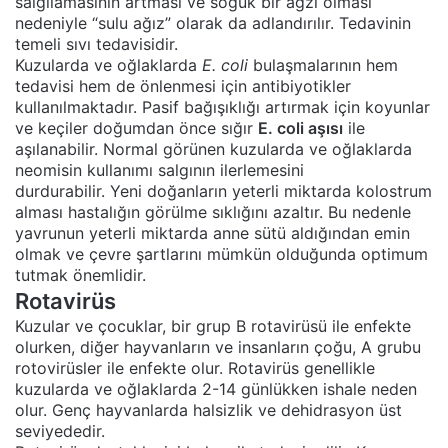
salgılamasının artması ve soğuk bir ağzı olması
nedeniyle “sulu ağız” olarak da adlandırılır. Tedavinin
temeli sıvı tedavisidir.
Kuzularda ve oğlaklarda
E. coli
bulaşmalarının hem
tedavisi hem de önlenmesi için antibiyotikler
kullanılmaktadır. Pasif bağışıklığı artırmak için koyunlar
ve keçiler doğumdan önce sığır
E. coli aşısı
ile
aşılanabilir. Normal görünen kuzularda ve oğlaklarda
neomisin kullanımı salgının ilerlemesini
durdurabilir. Yeni doğanların yeterli miktarda kolostrum
alması hastalığın görülme sıklığını azaltır. Bu nedenle
yavrunun yeterli miktarda anne sütü aldığından emin
olmak ve çevre şartlarını mümkün olduğunda optimum
tutmak önemlidir.
Rotavirüs
Kuzular ve çocuklar, bir grup B rotavirüsü ile enfekte
olurken, diğer hayvanların ve insanların çoğu, A grubu
rotovirüsler ile enfekte olur. Rotavirüs genellikle
kuzularda ve oğlaklarda 2-14 günlükken ishale neden
olur. Genç hayvanlarda halsizlik ve dehidrasyon üst
seviyededir.