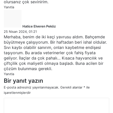
olursanız çok sevinirim.
Yanıtla
d
e
d
Hatice Elveren Peköz
i
25 Nisan 2024, 01:21
k
Merhaba, benim de iki keçi yavrusu aldım. Bahçemde
i
büyütmeye çalışıyorum. Bir haftadan beri ishal oldular.
:
Sıvı kaybı olabilir sanırım, onları kaybetme endişesi
taşıyorum. Bu arada veterinerler çok fahiş fiyata
geliyor. İlaçlar da çok pahalı… Kısaca hayvancılık ve
çiftçilik çok maliyetli olmaya başladı. Buna acilen bir
çözüm bulunması gerekli.
Yanıtla
Bir yanıt yazın
E-posta adresiniz yayınlanmayacak.
Gerekli alanlar
*
ile
işaretlenmişlerdir
Y
o