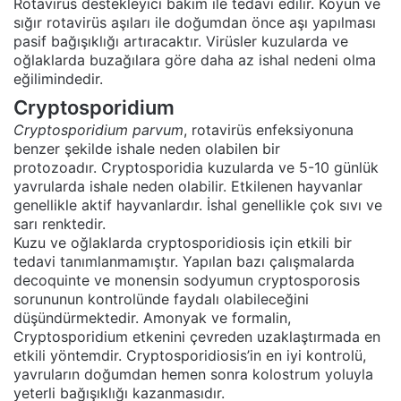
Rotavirüs destekleyici bakım ile tedavi edilir. Koyun ve
sığır rotavirüs aşıları ile doğumdan önce aşı yapılması
pasif bağışıklığı artıracaktır. Virüsler kuzularda ve
oğlaklarda buzağılara göre daha az ishal nedeni olma
eğilimindedir.
Cryptosporidium
Cryptosporidium parvum
, rotavirüs enfeksiyonuna
benzer şekilde ishale neden olabilen bir
protozoadır. Cryptosporidia kuzularda ve 5-10 günlük
yavrularda ishale neden olabilir. Etkilenen hayvanlar
genellikle aktif hayvanlardır. İshal genellikle çok sıvı ve
sarı renktedir.
Kuzu ve oğlaklarda cryptosporidiosis için etkili bir
tedavi tanımlanmamıştır. Yapılan bazı çalışmalarda
decoquinte ve monensin sodyumun cryptosporosis
sorununun kontrolünde faydalı olabileceğini
düşündürmektedir. Amonyak ve formalin,
Cryptosporidium etkenini çevreden uzaklaştırmada en
etkili yöntemdir. Cryptosporidiosis’in en iyi kontrolü,
yavruların doğumdan hemen sonra kolostrum yoluyla
yeterli bağışıklığı kazanmasıdır.