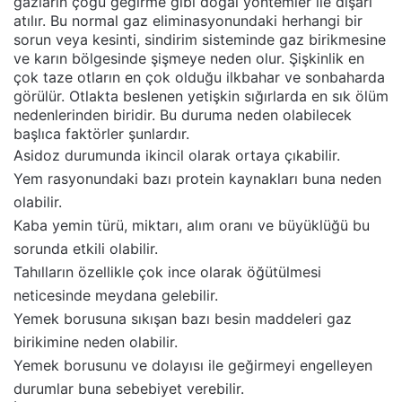
gazların çoğu geğirme gibi doğal yöntemler ile dışarı
atılır. Bu normal gaz eliminasyonundaki herhangi bir
sorun veya kesinti, sindirim sisteminde gaz birikmesine
ve karın bölgesinde şişmeye neden olur. Şişkinlik en
çok taze otların en çok olduğu ilkbahar ve sonbaharda
görülür. Otlakta beslenen yetişkin sığırlarda en sık ölüm
nedenlerinden biridir. Bu duruma neden olabilecek
başlıca faktörler şunlardır.
Asidoz durumunda ikincil olarak ortaya çıkabilir.
Yem rasyonundaki bazı protein kaynakları buna neden
olabilir.
Kaba yemin türü, miktarı, alım oranı ve büyüklüğü bu
sorunda etkili olabilir.
Tahılların özellikle çok ince olarak öğütülmesi
neticesinde meydana gelebilir.
Yemek borusuna sıkışan bazı besin maddeleri gaz
birikimine neden olabilir.
Yemek borusunu ve dolayısı ile geğirmeyi engelleyen
durumlar buna sebebiyet verebilir.