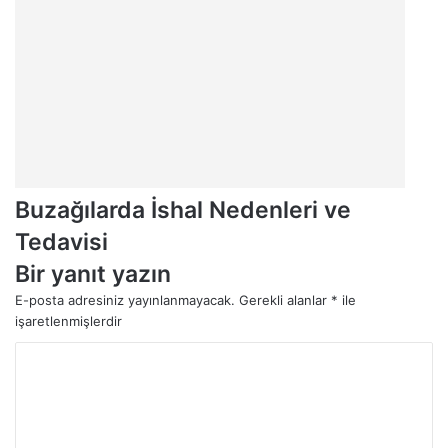
Buzağılarda İshal Nedenleri ve
Tedavisi
Bir yanıt yazın
E-posta adresiniz yayınlanmayacak.
Gerekli alanlar
*
ile
işaretlenmişlerdir
Y
o
r
u