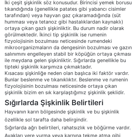
İki çeşit şişkinlik söz konusudur. Birincisi yemek borusu
tıkandığında (genellikle patates gibi yabancı cisimler
tarafından) veya hayvan gaz çıkaramadığında (süt
humması veya tetanoz gibi hastalıklardan kaynaklı)
ortaya çıkan gazlı şişkinliktir. Bu durum nadir olarak
görülmektedir. İkinci tip şişkinlik ise rumenin
fizyolojisinin bozulması neticesinde rumendeki
mikroorganizmaların da dengesinin bozulması ve gazın
salınımını engelleyen stabil bir köpüğün ortaya çıkması
ile meydana gelen şişkinliktir. Sığırlarda genellikle bu
tipteki şişkinlik karşımıza çıkmaktadır.
Kısacası şişkinliğe neden olan başlıca iki faktör vardır.
Bunlar beslenme ve tıkanıklıktır. Beslenme ve rumenin
fizyolojisinin bozulması neticesinde ortaya çıkan
şişkinlik bizim en sık karşılaştığımız şişkinlik şeklidir.
Sığırlarda Şişkinlik Belirtileri
Hayvanın karın bölgesinde şişkinlik ve bu şişkinlik
özellikle sol tarafta daha belirgindir.
Sığırlarda ağrı belirtileri, rahatsızlık ve böğürme vardır.
Ayakları yere vurma veya karnına tekme atma gibi